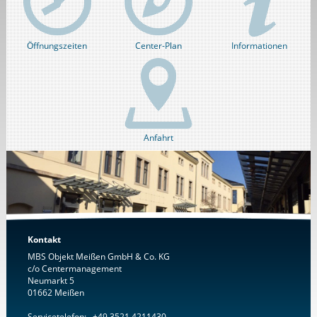
Öffnungszeiten
Center-Plan
Informationen
Anfahrt
Kontakt
MBS Objekt Meißen GmbH & Co. KG
c/o Centermanagement
Neumarkt 5
01662 Meißen
Servicetelefon: +49 3521 4211430